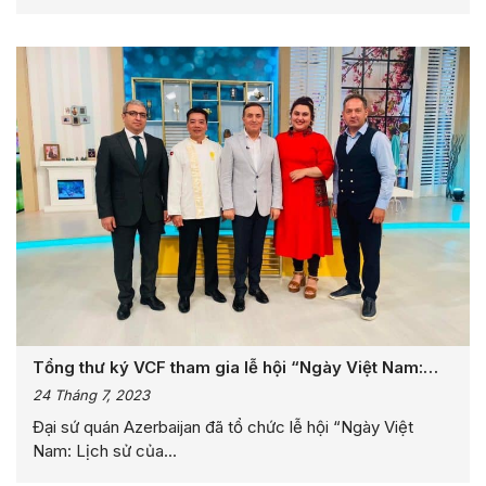
Tổng thư ký VCF tham gia lễ hội “Ngày Việt Nam:
Lịch sử của tình hữu nghị”
24 Tháng 7, 2023
Đại sứ quán Azerbaijan đã tổ chức lễ hội “Ngày Việt
Nam: Lịch sử của...