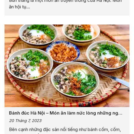
Bún thang là một món ăn truyền thống của Hà Nội. Món
ăn hội tụ...
Bánh đúc Hà Nội – Món ăn làm nức lòng những người
Hà thành đi xa
20 Tháng 7, 2023
Bên cạnh những đặc sản nổi tiếng như bánh cốm, cốm,